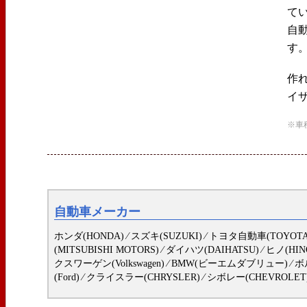
て
自
す
作
イ
※車
自動車メーカー
ホンダ(HONDA) ⁄ スズキ(SUZUKI) ⁄ トヨタ自動車(TOYOTA) 
(MITSUBISHI MOTORS) ⁄ ダイハツ(DAIHATSU) ⁄ ヒノ(HI
クスワーゲン(Volkswagen) ⁄ BMW(ビーエムダブリュー) ⁄ ボルボ(
(Ford) ⁄ クライスラー(CHRYSLER) ⁄ シボレー(CHEVROLET