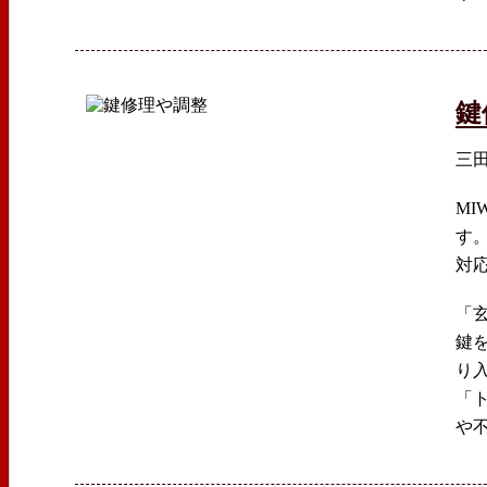
鍵
三
MI
す
対
「
鍵
り
「
や