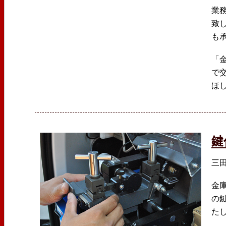
業
致
も
「
で
ほ
鍵
三
金
の
た