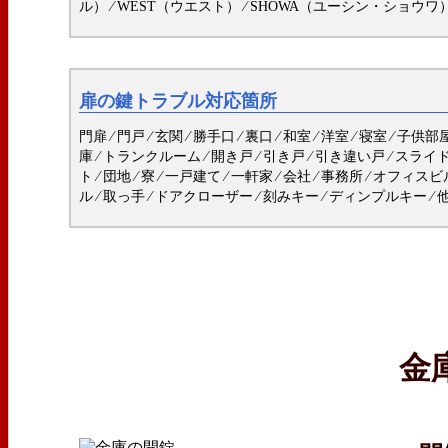
ル） ⁄ WEST（ウエスト） ⁄ SHOWA（ユーシン・ショウワ） ⁄
扉の鍵トラブル対応箇所
門扉 ⁄ 門戸 ⁄ 玄関 ⁄ 勝手口 ⁄ 裏口 ⁄ 和室 ⁄ 洋室 ⁄ 寝室 ⁄ 
庫 ⁄ トランクルーム ⁄ 開き戸 ⁄ 引き戸 ⁄ 引き違い戸 ⁄ スライ
ト ⁄ 団地 ⁄ 寮 ⁄ 一戸建て ⁄ 一軒家 ⁄ 会社 ⁄ 事務所 ⁄ オフ
ル ⁄ 取っ手 ⁄ ドアクローザー ⁄ 刻みキー ⁄ ディンプルキー ⁄ 
金