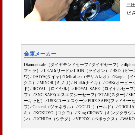
三
だ
金庫メーカー
Diamondsafe（ダイヤモンドセーフ ⁄ ダイヤセーフ） ⁄ dipl
マヒラ） ⁄ LEAD(リード) ⁄ LION（ライオン） ⁄ BSD（ビーエ
ワ) ⁄ DAIYA(ダイヤ) ⁄ DelicaLeo（デリカレオ） ⁄ Earg
クニ） ⁄ MINORI(ミノリ) ⁄ Ｎaiki(ナイキ） ⁄ OBK(オービー
ド) ⁄ ROYAL（ロイヤル） ⁄ ROYAL SAFE（ロイヤルセー
フ） ⁄ SNC SAFE(エスエヌシーセーフ) ⁄ STAR(スター) ⁄ S
ーキャビ） ⁄ USK(ユーエスケー) ⁄ FIRE SAFE(ファイヤーセー
フ) ⁄ General（ジェネラル） ⁄ GOLD（ゴールド） ⁄ GROLI
キ） ⁄ KOKUYO（コクヨ） ⁄ King CROWN（キングクラウ
ン） ⁄ UCHIDA（ウチダ） ⁄ VEPOX（ベポックス） ⁄ WAK