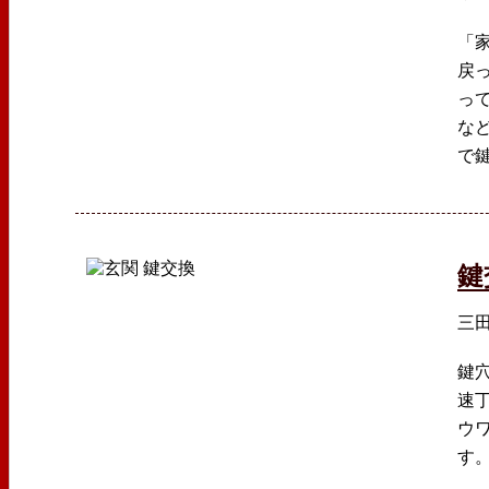
「
戻
っ
な
で
鍵
三
鍵
速
ウ
す