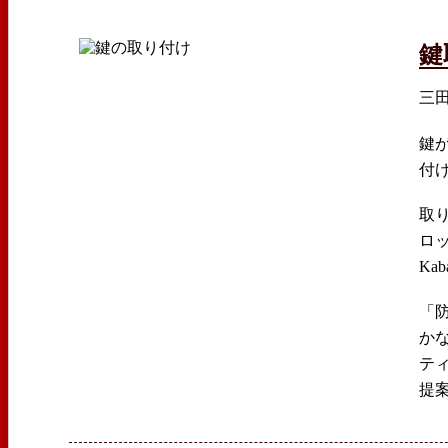
鍵
三
鍵
付
取
ロ
Ka
「
か
テ
提