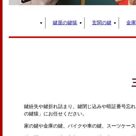
鍵屋の鍵猿
玄関の鍵
金庫
鍵紛失や鍵折れ詰まり、鍵閉じ込みや暗証番号忘れ
の鍵猿」にお任せください。
家の鍵や金庫の鍵、バイクや車の鍵、スーツケース