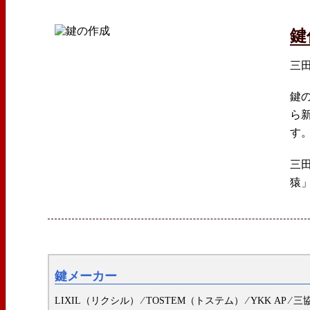
鍵
三
鍵
ら
す
三
猿
鍵メーカー
LIXIL（リクシル） ⁄ TOSTEM（トステム） ⁄ YKK AP ⁄