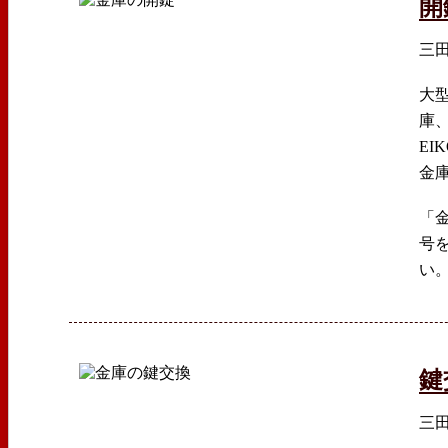
開
三
大
庫
EI
金
「
号
い
鍵
三