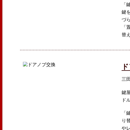
「
鍵
づ
「
替
ド
三
鍵屋
ド
「
り
や