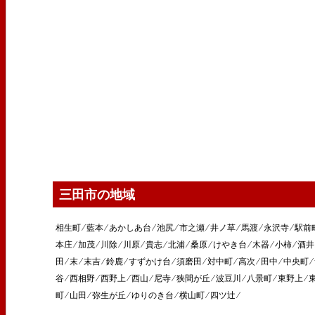
三田市の地域
相生町 ⁄ 藍本 ⁄ あかしあ台 ⁄ 池尻 ⁄ 市之瀬 ⁄ 井ノ草 ⁄ 馬渡 ⁄ 永沢寺 ⁄ 駅前町 
本庄 ⁄ 加茂 ⁄ 川除 ⁄ 川原 ⁄ 貴志 ⁄ 北浦 ⁄ 桑原 ⁄ けやき台 ⁄ 木器 ⁄ 小柿 ⁄ 
田 ⁄ 末 ⁄ 末吉 ⁄ 鈴鹿 ⁄ すずかけ台 ⁄ 須磨田 ⁄ 対中町 ⁄ 高次 ⁄ 田中 ⁄ 中央
谷 ⁄ 西相野 ⁄ 西野上 ⁄ 西山 ⁄ 尼寺 ⁄ 狭間が丘 ⁄ 波豆川 ⁄ 八景町 ⁄ 東野上 ⁄ 東
町 ⁄ 山田 ⁄ 弥生が丘 ⁄ ゆりのき台 ⁄ 横山町 ⁄ 四ツ辻 ⁄