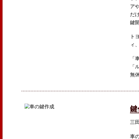
ア
だ
鍵
ト
ィ
「
「
無
鍵
三
車